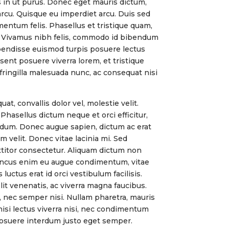
 in ut purus. Donec eget mauris dictum,
arcu. Quisque eu imperdiet arcu. Duis sed
mentum felis. Phasellus et tristique quam,
 Vivamus nibh felis, commodo id bibendum
pendisse euismod turpis posuere lectus
esent posuere viverra lorem, et tristique
fringilla malesuada nunc, ac consequat nisi
, convallis dolor vel, molestie velit.
 Phasellus dictum neque et orci efficitur,
dum. Donec augue sapien, dictum ac erat
velit. Donec vitae lacinia mi. Sed
titor consectetur. Aliquam dictum non
honcus enim eu augue condimentum, vitae
uctus erat id orci vestibulum facilisis.
elit venenatis, ac viverra magna faucibus.
s, nec semper nisi. Nullam pharetra, mauris
 nisi lectus viverra nisi, nec condimentum
posuere interdum justo eget semper.