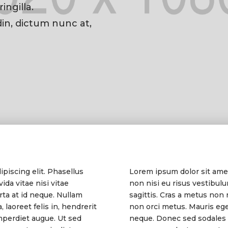
ingilla.
din, dictum nunc at,
piscing elit. Phasellus
Lorem ipsum dolor sit amet
ida vitae nisi vitae
non nisi eu risus vestibulum
rta at id neque. Nullam
sagittis. Cras a metus non
 laoreet felis in, hendrerit
non orci metus. Mauris eget
mperdiet augue. Ut sed
neque. Donec sed sodales l