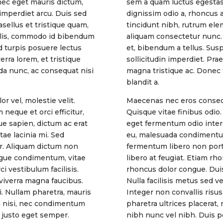
nec eget mauris dictum,
sem a quam luctus egestas
imperdiet arcu. Duis sed
dignissim odio a, rhoncus 
sellus et tristique quam,
tincidunt nibh, rutrum ele
elis, commodo id bibendum
aliquam consectetur nunc.
d turpis posuere lectus
et, bibendum a tellus. Sus
erra lorem, et tristique
sollicitudin imperdiet. Pra
da nunc, ac consequat nisi
magna tristique ac. Donec 
blandit a.
r vel, molestie velit.
Maecenas nec eros consequat
 neque et orci efficitur,
Quisque vitae finibus odio.
e sapien, dictum ac erat
eget fermentum odio inter
ae lacinia mi. Sed
eu, malesuada condimentum 
r. Aliquam dictum non
fermentum libero non port
augue condimentum, vitae
libero at feugiat. Etiam r
i vestibulum facilisis.
rhoncus dolor congue. Duis l
c viverra magna faucibus.
Nulla facilisis metus sed v
i. Nullam pharetra, mauris
Integer non convallis risu
rra nisi, nec condimentum
pharetra ultrices placerat,
 justo eget semper.
nibh nunc vel nibh. Duis 