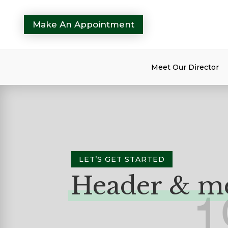
Make An Appointment
Meet Our Director
LET’S GET STARTED
Header & m