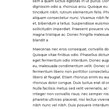
sem a quam luctus egestas in ut purus. Do
dignissim odio a, rhoncus arcu. Quisque eu 
tincidunt nibh, rutrum elementum felis. Pha
aliquam consectetur nunc. Vivamus nibh f
et, bibendum a tellus. Suspendisse euismo
sollicitudin imperdiet. Praesent posuere viv
magna tristique ac. Donec fringilla malesua
blandit a.
Maecenas nec eros consequat, convallis dolo
Quisque vitae finibus odio. Phasellus dictum
eget fermentum odio interdum. Donec augu
eu, malesuada condimentum velit. Donec vit
fermentum libero non porttitor consectetu
libero at feugiat. Etiam rhoncus enim eu 
rhoncus dolor congue. Duis luctus erat id orc
Nulla facilisis metus sed velit venenatis, a
Integer non convallis risus, nec semper nis
pharetra ultrices placerat, nisi lectus vive
nibh nunc vel nibh. Duis posuere interdum